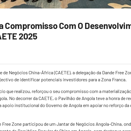
a Compromisso Com O Desenvolvime
CAETE 2025
 e de Negócios China-África (CAETE), a delegação da Dande Free 
ectivo de identificar potenciais investidores para a Zona Franca.
io que realizou, reforçou o seu compromisso com a materialização d
la. No decorrer da CAETE, o Pavilhão de Angola teve a honra de rec
 a apoio institucional do Governo de Angola em apoiar no reforço 
e Free Zone participou de um Jantar de Negócios Angola-China, on
imento da República Popular da China em Angola, com destaque para