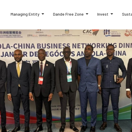
Managing Entity
Dande Free Zone
Invest
Susta