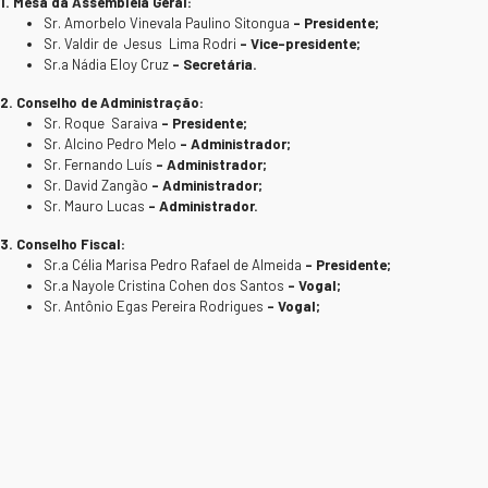
1. Mesa da Assembleia Geral:
Sr. Amorbelo Vinevala Paulino Sitongua
– Presidente;
Sr. Valdir de Jesus Lima Rodri
– Vice-presidente;
Sr.a Nádia Eloy Cruz
– Secretária.
2. Conselho de Administração:
Sr. Roque Saraiva
– Presidente;
Sr. Alcino Pedro Melo
– Administrador;
Sr. Fernando Luís
–
Administrador;
Sr. David Zangão
– Administrador;
Sr. Mauro Lucas
– Administrador.
3. Conselho Fiscal:
Sr.a Célia Marisa Pedro Rafael de Almeida
– Presidente;
Sr.a Nayole Cristina Cohen dos Santos
– Vogal;
Sr. Antônio Egas Pereira Rodrigues
– Vogal;