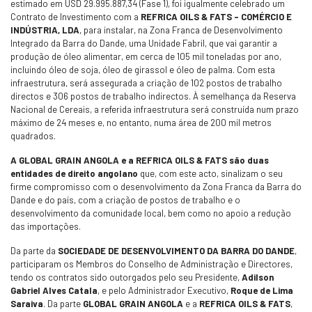
estimado em USD 29.995.887,34 (Fase 1), foi igualmente celebrado um
Contrato de Investimento com a
REFRICA OILS & FATS – COMÉRCIO E
INDÚSTRIA, LDA
, para instalar, na Zona Franca de Desenvolvimento
Integrado da Barra do Dande, uma Unidade Fabril, que vai garantir a
produção de óleo alimentar, em cerca de 105 mil toneladas por ano,
incluindo óleo de soja, óleo de girassol e óleo de palma. Com esta
infraestrutura, será assegurada a criação de 102 postos de trabalho
directos e 306 postos de trabalho indirectos. À semelhança da Reserva
Nacional de Cereais, a referida infraestrutura será construída num prazo
máximo de 24 meses e, no entanto, numa área de 200 mil metros
quadrados.
A GLOBAL GRAIN ANGOLA e a REFRICA OILS & FATS são duas
entidades de direito angolano
que, com este acto, sinalizam o seu
firme compromisso com o desenvolvimento da Zona Franca da Barra do
Dande e do país, com a criação de postos de trabalho e o
desenvolvimento da comunidade local, bem como no apoio a redução
das importações.
Da parte da
SOCIEDADE DE DESENVOLVIMENTO DA BARRA DO DANDE
,
participaram os Membros do Conselho de Administração e Directores,
tendo os contratos sido outorgados pelo seu Presidente,
Adilson
Gabriel Alves Catala
, e pelo Administrador Executivo,
Roque de Lima
Saraiva
. Da parte
GLOBAL GRAIN ANGOLA
e a
REFRICA OILS & FATS
,