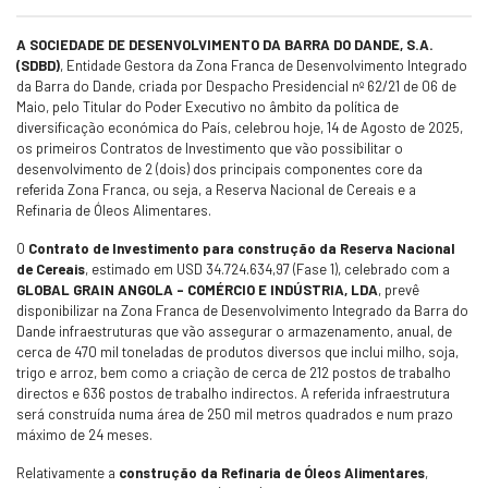
A SOCIEDADE DE DESENVOLVIMENTO DA BARRA DO DANDE, S.A.
(SDBD)
, Entidade Gestora da Zona Franca de Desenvolvimento Integrado
da Barra do Dande, criada por Despacho Presidencial nº 62/21 de 06 de
Maio, pelo Titular do Poder Executivo no âmbito da política de
diversificação económica do País, celebrou hoje, 14 de Agosto de 2025,
os primeiros Contratos de Investimento que vão possibilitar o
desenvolvimento de 2 (dois) dos principais componentes core da
referida Zona Franca, ou seja, a Reserva Nacional de Cereais e a
Refinaria de Óleos Alimentares.
O
Contrato de Investimento para construção da Reserva Nacional
de Cereais
, estimado em USD 34.724.634,97 (Fase 1), celebrado com a
GLOBAL GRAIN ANGOLA – COMÉRCIO E INDÚSTRIA, LDA
, prevê
disponibilizar na Zona Franca de Desenvolvimento Integrado da Barra do
Dande infraestruturas que vão assegurar o armazenamento, anual, de
cerca de 470 mil toneladas de produtos diversos que inclui milho, soja,
trigo e arroz, bem como a criação de cerca de 212 postos de trabalho
directos e 636 postos de trabalho indirectos. A referida infraestrutura
será construída numa área de 250 mil metros quadrados e num prazo
máximo de 24 meses.
Relativamente a
construção da Refinaria de Óleos Alimentares
,